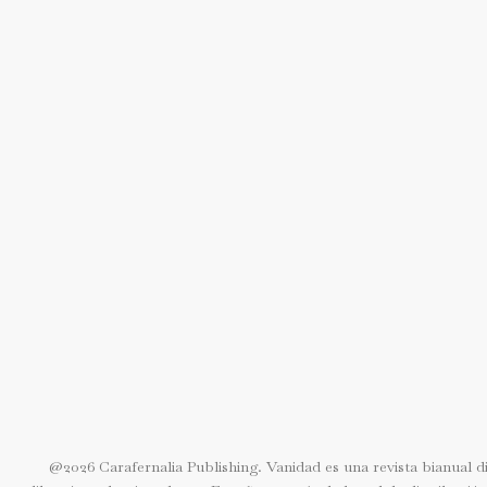
original
actual
era:
es:
3,99€.
0,00€.
@2026 Carafernalia Publishing. Vanidad es una revista bianual di