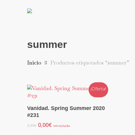
Skip
to
main
content
summer
Inicio
Productos etiquetados “summer”
¡Oferta!
Descarga Gratuita En Kiosko Y Más
Vanidad. Spring Summer 2020
#231
El
El
0,00
€
3,99
€
IVA incluido
precio
precio