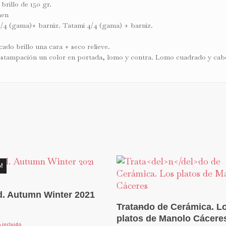
brillo de 150 gr.
nen
4/4 (gama)+ barniz. Tatami 4/4 (gama) + barniz.
cado brillo una cara + seco relieve.
stampación un color en portada, lomo y contra. Lomo cuadrado y cab
!
Leer Más
d. Autumn Winter 2021
Añadir Al Carrito
Trata
n
do de Cerámica. L
platos de Manolo Cácere
A incluido