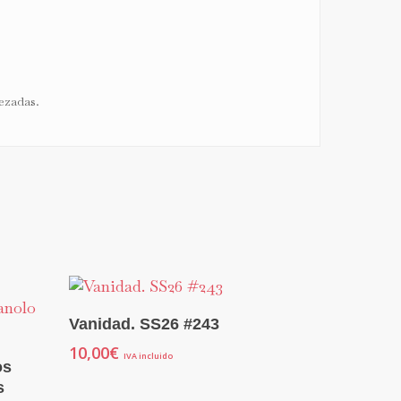
ezadas.
Seleccionar Opciones
Vanidad. SS26 #243
10,00
€
IVA incluido
os
s