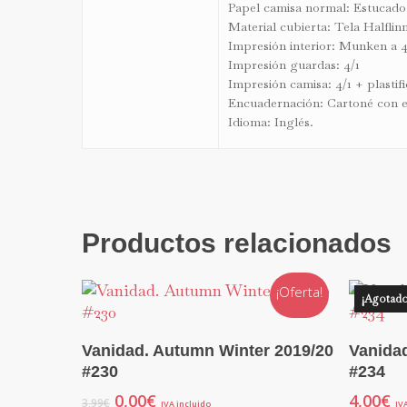
Papel camisa normal: Estucado 
Material cubierta: Tela Halflin
Impresión interior: Munken a 
Impresión guardas: 4/1
Impresión camisa: 4/1 + plastifi
Encuadernación: Cartoné con e
Idioma: Inglés.
Productos relacionados
¡Oferta!
¡Agotado
Descarga Gratuita En Kiosko Y Más
Vanidad. Autumn Winter 2019/20
Vanida
#230
#234
El
El
0,00
€
4,00
€
3,99
€
IVA incluido
IV