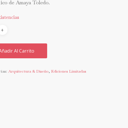
stico de Amaya Toledo.
istencias
Añadir Al Carrito
rías:
Arquitectura & Diseño
,
Ediciones Limitadas