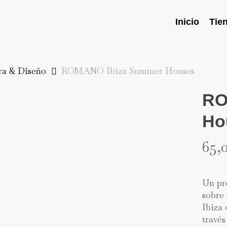
Inicio
Tie
ra & Diseño
ROMANO Ibiza Summer Houses
RO
Ho
65,
Un pro
sobre 
Ibiza 
través