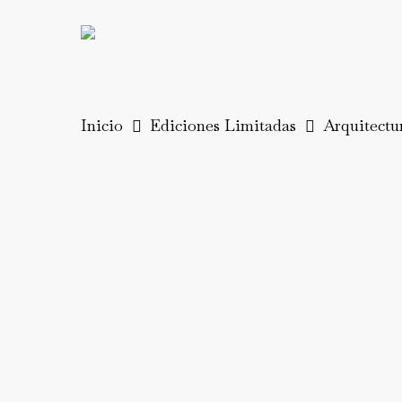
Skip
to
main
content
Inicio
Ediciones Limitadas
Arquitectu