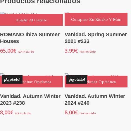
Productos relacionados
Comprar En Kiosko Y Más
Añadir Al Carrito
ROMANO Ibiza Summer
Vanidad. Spring Summer
Houses
2021 #233
65,00
€
3,99
€
IVA incluido
IVA incluido
¡Agotado!
¡Agotado!
Seleccionar Opciones
Seleccionar Opciones
Vanidad. Autumn Winter
Vanidad. Autumn Winter
2023 #238
2024 #240
8,00
€
8,00
€
IVA incluido
IVA incluido