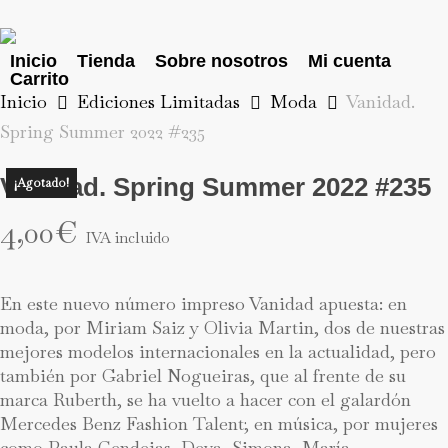
Skip
to
main
Inicio
Tienda
Sobre nosotros
Mi cuenta
Carrito
content
Inicio
Ediciones Limitadas
Moda
Vanidad.
Spring Summer 2022 #235
Vanidad. Spring Summer 2022 #235
¡Agotado!
4,00
€
IVA incluido
En este nuevo número impreso Vanidad apuesta: en
moda, por Miriam Saiz y Olivia Martin, dos de nuestras
mejores modelos internacionales en la actualidad, pero
también por Gabriel Nogueiras, que al frente de su
marca Ruberth, se ha vuelto a hacer con el galardón
Mercedes Benz Fashion Talent; en música, por mujeres
como Paula Cendejas, Deva, Simona, María