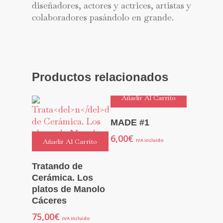
diseñadores, actores y actrices, artistas y
colaboradores pasándolo en grande.
Productos relacionados
Añadir Al Carrito
MADE #1
6,00
€
Añadir Al Carrito
IVA incluido
Trata
n
do de
Cerámica. Los
platos de Manolo
Cáceres
75,00
€
IVA incluido