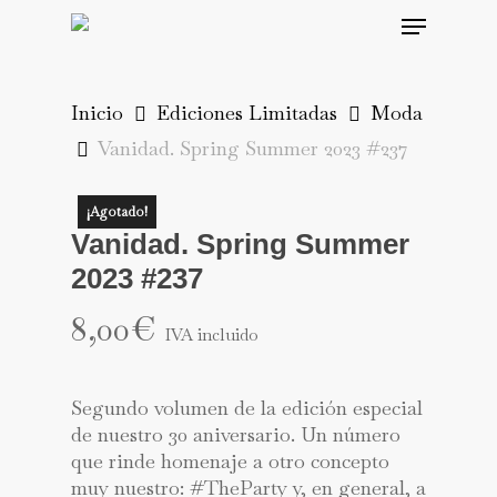
Skip
Menu
to
main
content
Inicio
Ediciones Limitadas
Moda
Vanidad. Spring Summer 2023 #237
¡Agotado!
Vanidad. Spring Summer
2023 #237
8,00
€
IVA incluido
Segundo volumen de la edición especial
de nuestro 30 aniversario. Un número
que rinde homenaje a otro concepto
muy nuestro: #TheParty y, en general, a