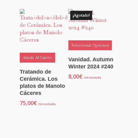
¡Agotado!
Seleccionar Opciones
Añadir Al Carrito
Vanidad. Autumn
Winter 2024 #240
Trata
n
do de
8,00
€
IVA incluido
Cerámica. Los
platos de Manolo
Cáceres
75,00
€
IVA incluido