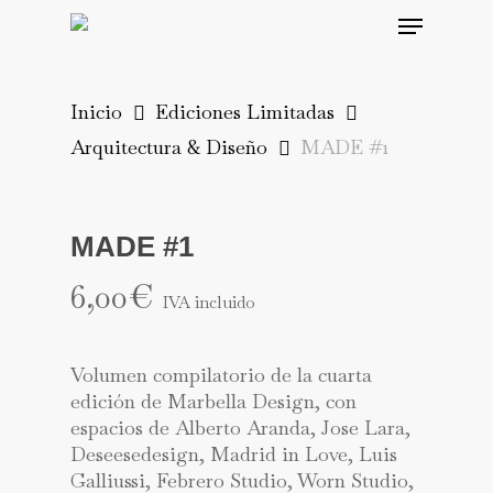
Skip
Menu
to
main
content
Inicio
Ediciones Limitadas
Arquitectura & Diseño
MADE #1
MADE #1
6,00
€
IVA incluido
Volumen compilatorio de la cuarta
edición de Marbella Design, con
espacios de Alberto Aranda, Jose Lara,
Deseesedesign, Madrid in Love, Luis
Galliussi, Febrero Studio, Worn Studio,